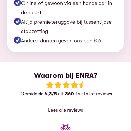
Online of gewoon via een handelaar in
de buurt
Altijd premieteruggave bij tussentijdse
stopzetting
Andere klanten geven ons een 8.6
Waarom bij ENRA?
Beoordeling: 4.5 van 5 sterren
G
emiddeld
4,3/5
uit
360
Trustpilot reviews
Lees alle reviews