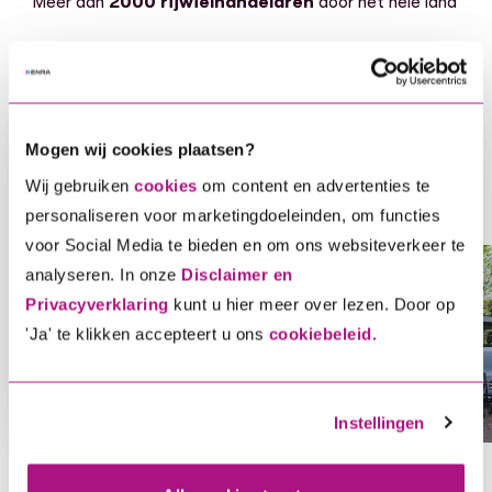
Meer dan
2000 rijwielhandelaren
door het hele land
Mogen wij cookies plaatsen?
Bereken je premie
Wij gebruiken
cookies
om content en advertenties te
Voor elke tweewieler hebben wij een
personaliseren voor marketingdoeleinden, om functies
oplossing, ontdek gauw welke dekking bij
voor Social Media te bieden en om ons websiteverkeer te
analyseren. In onze
Disclaimer en
jou en je voertuig past.
Privacyverklaring
kunt u hier meer over lezen. Door op
Voor elke tweewieler hebben wij een oplossing, ontdek ga
'Ja' te klikken accepteert u ons
cookiebeleid.
Bereken je direct premie
Instellingen