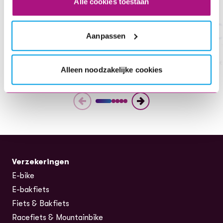
Alle cookies toestaan
title
Aanpassen
1. Kies je verzekering
2.
kies wat je wil verzekeren en bereken de premie
Sne
Alleen noodzakelijke cookies
Verzekeringen
E-bike
E-bakfiets
Fiets & Bakfiets
Racefiets & Mountainbike