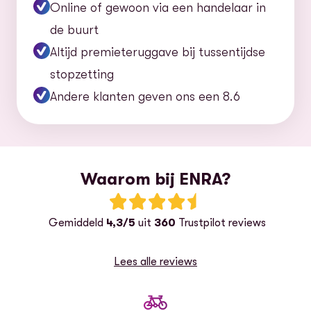
Online of gewoon via een handelaar in
de buurt
Altijd premieteruggave bij tussentijdse
stopzetting
Andere klanten geven ons een 8.6
Waarom bij ENRA?
Beoordeling: 4.5 van 5 sterren
G
emiddeld
4,3/5
uit
360
Trustpilot reviews
Lees alle reviews