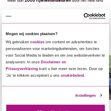
Meer dan
2000 rijwielhandelaren
door het hele land
Mogen wij cookies plaatsen?
Bereken je premie
Wij gebruiken
cookies
om content en advertenties te
Voor elke tweewieler hebben wij een
personaliseren voor marketingdoeleinden, om functies
oplossing, ontdek gauw welke dekking bij
voor Social Media te bieden en om ons websiteverkeer te
analyseren. In onze
Disclaimer en
jou en je voertuig past.
Privacyverklaring
kunt u hier meer over lezen. Door op
Voor elke tweewieler hebben wij een oplossing, ontdek ga
'Ja' te klikken accepteert u ons
cookiebeleid.
Bereken je direct premie
Instellingen