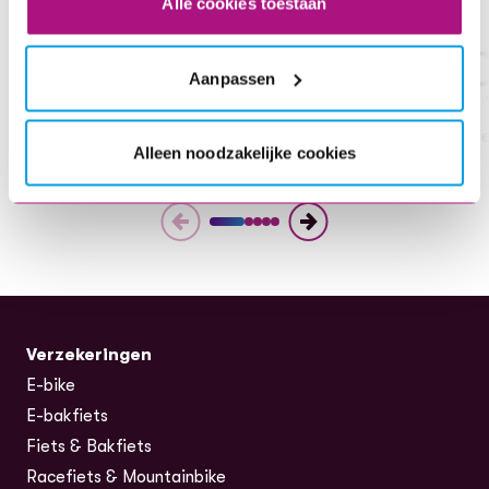
Alle cookies toestaan
title
Aanpassen
1. Kies je verzekering
2.
kies wat je wil verzekeren en bereken de premie
Sne
Alleen noodzakelijke cookies
Verzekeringen
E-bike
E-bakfiets
Fiets & Bakfiets
Racefiets & Mountainbike