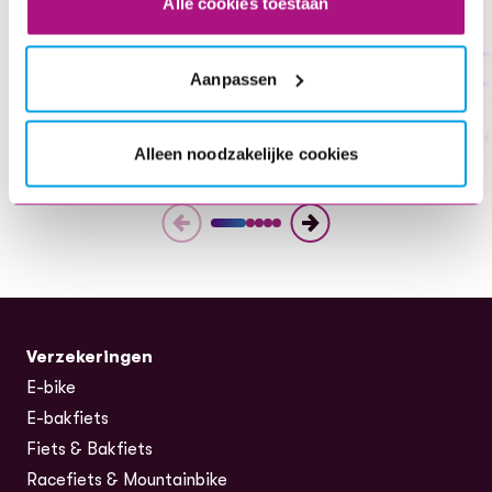
Alle cookies toestaan
title
Aanpassen
1. Kies je verzekering
2.
kies wat je wil verzekeren en bereken de premie
Sne
Alleen noodzakelijke cookies
Verzekeringen
E-bike
E-bakfiets
Fiets & Bakfiets
Racefiets & Mountainbike