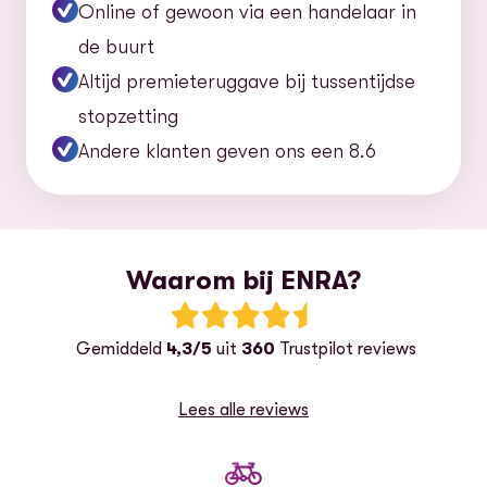
Online of gewoon via een handelaar in
de buurt
Altijd premieteruggave bij tussentijdse
stopzetting
Andere klanten geven ons een 8.6
Waarom bij ENRA?
Beoordeling: 4.5 van 5 sterren
G
emiddeld
4,3/5
uit
360
Trustpilot reviews
Lees alle reviews