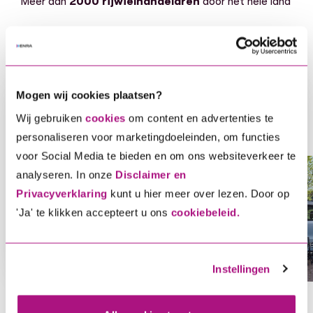
Meer dan
2000 rijwielhandelaren
door het hele land
Mogen wij cookies plaatsen?
Bereken je premie
Wij gebruiken
cookies
om content en advertenties te
Voor elke tweewieler hebben wij een
personaliseren voor marketingdoeleinden, om functies
oplossing, ontdek gauw welke dekking bij
voor Social Media te bieden en om ons websiteverkeer te
analyseren. In onze
Disclaimer en
jou en je voertuig past.
Privacyverklaring
kunt u hier meer over lezen. Door op
Voor elke tweewieler hebben wij een oplossing, ontdek ga
'Ja' te klikken accepteert u ons
cookiebeleid.
Bereken je direct premie
Instellingen