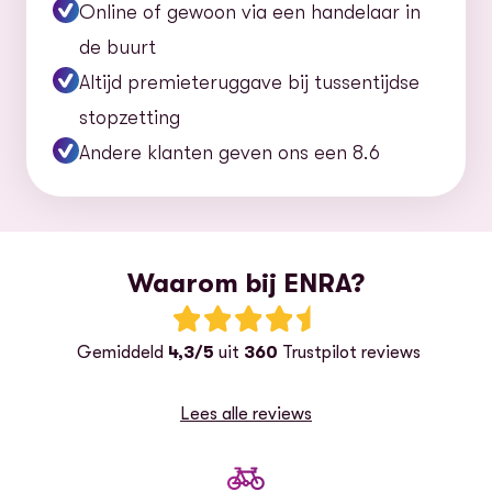
Online of gewoon via een handelaar in
de buurt
Altijd premieteruggave bij tussentijdse
stopzetting
Andere klanten geven ons een 8.6
Waarom bij ENRA?
Beoordeling: 4.5 van 5 sterren
G
emiddeld
4,3/5
uit
360
Trustpilot reviews
Lees alle reviews