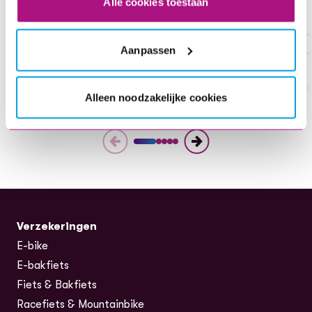
Alle cookies toestaan
title
Aanpassen
1. Kies je verzekering
2.
kies wat je wil verzekeren en bereken de premie
Sne
Alleen noodzakelijke cookies
Verzekeringen
E-bike
E-bakfiets
Fiets & Bakfiets
Racefiets & Mountainbike