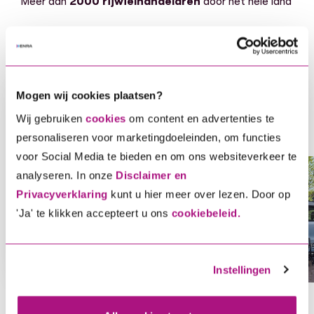
Meer dan
2000 rijwielhandelaren
door het hele land
Mogen wij cookies plaatsen?
Bereken je premie
Wij gebruiken
cookies
om content en advertenties te
Voor elke tweewieler hebben wij een
personaliseren voor marketingdoeleinden, om functies
oplossing, ontdek gauw welke dekking bij
voor Social Media te bieden en om ons websiteverkeer te
analyseren. In onze
Disclaimer en
jou en je voertuig past.
Privacyverklaring
kunt u hier meer over lezen. Door op
Voor elke tweewieler hebben wij een oplossing, ontdek ga
'Ja' te klikken accepteert u ons
cookiebeleid.
Bereken je direct premie
Instellingen