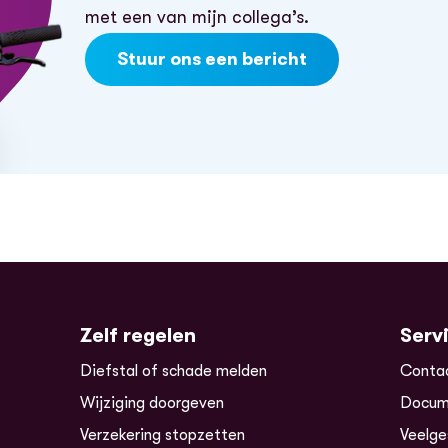
met een van mijn collega’s.
Stuur ons een bericht
Zelf regelen
Serv
Diefstal of schade melden
Conta
Wijziging doorgeven
Docum
Verzekering stopzetten
Veelge