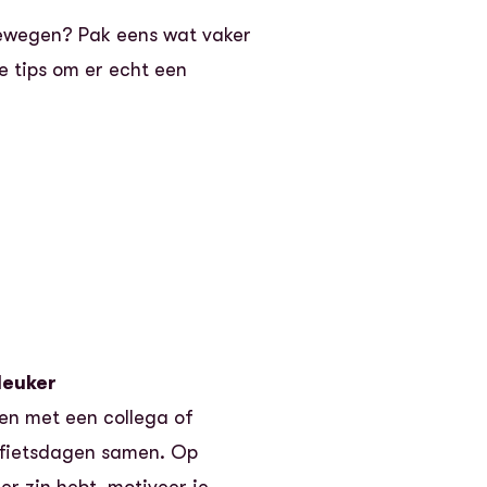
bewegen? Pak eens wat vaker
e tips om er echt een
leuker
sen met een collega of
e fietsdagen samen. Op
r zin hebt, motiveer je