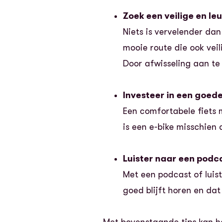
Zoek een veilige en le
Niets is vervelender dan
mooie route die ook veil
Door afwisseling aan te 
Investeer in een goede
Een comfortabele fiets 
is een e-bike misschien 
Luister naar een podca
Met een podcast of luist
goed blijft horen en dat j
Met bovenstaande tips kan h