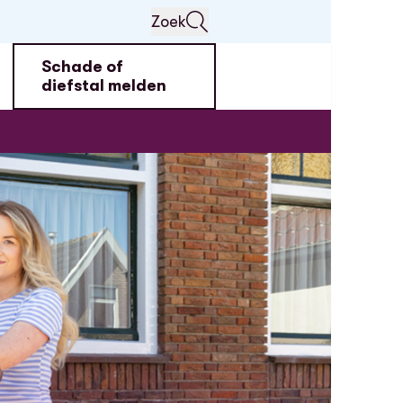
Zoek
Schade of
diefstal melden