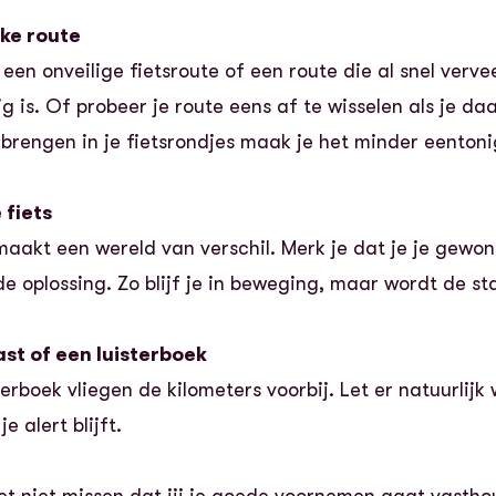
uke route
 een onveilige fietsroute of een route die al snel ver
ig is. Of probeer je route eens af te wisselen als je da
brengen in je fietsrondjes maak je het minder eentoni
 fiets
maakt een wereld van verschil. Merk je dat je je gewon
de oplossing. Zo blijf je in beweging, maar wordt de sta
st of een luisterboek
erboek vliegen de kilometers voorbij. Let er natuurlijk 
e alert blijft.
et niet missen dat jij je goede voornemen gaat vasth