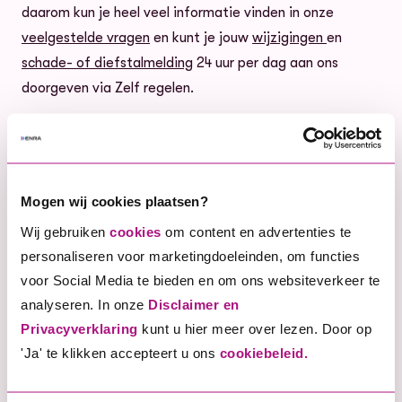
daarom kun je heel veel informatie vinden in onze
veelgestelde vragen
en kunt je jouw
wijzigingen
en
schade- of diefstalmelding
24 uur per dag aan ons
doorgeven via Zelf regelen.
Wanneer je het juiste polisnummer noemt bij je wijziging
op de website, ontvang je na het insturen een
bevestigingse-mail van ons. Jouw verzoek wordt
Mogen wij cookies plaatsen?
gekoppeld aan je polisdossier. Onze officiële bevestiging
Wij gebruiken
cookies
om content en advertenties te
van het verwerken van je wijziging of schade kan door
personaliseren voor marketingdoeleinden, om functies
drukte langer op zich laten wachten, maar je mag er
voor Social Media te bieden en om ons websiteverkeer te
vanuit gaan dat jouw wijziging bij ons bekend is en
analyseren. In onze
Disclaimer en
wordt verwerkt. Onze actuele verwerkingstijden staan
Privacyverklaring
kunt u hier meer over lezen. Door op
hieronder vermeld. Wanneer wij nog vragen hebben over
'Ja' te klikken accepteert u ons
cookiebeleid.
de ingediende wijziging, zullen wij contact met je
opnemen.