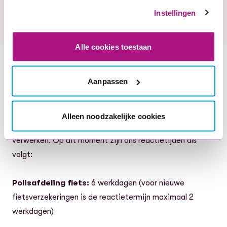
Instellingen
Onze excuses voor het ongemak.
Alle cookies toestaan
Update reactietermijnen
Aanpassen
Laatste update: 03-08-2026
Wanneer je contact met ons opneemt wil je natuurlijk zo
snel mogelijk geholpen worden. Wij doen dagelijks ons
Alleen noodzakelijke cookies
best om jouw e-mail of verzoek zo snel als mogelijk te
verwerken. Op dit moment zijn ons reactietijden als
volgt:
Polisafdeling fiets:
6 werkdagen (voor nieuwe
fietsverzekeringen is de reactietermijn maximaal 2
werkdagen)