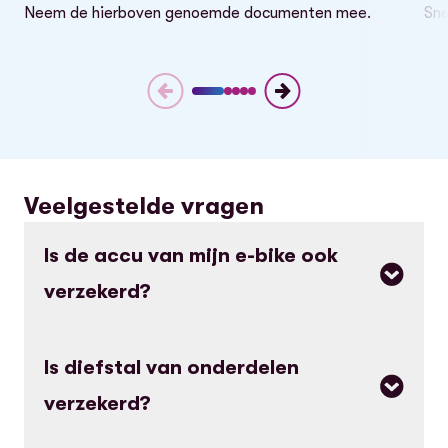
Neem de hierboven genoemde documenten mee.
Sne
Diefstal melden
Aanmelden bij verhaalservice
Veelgestelde vragen
Is de accu van mijn e-bike ook
verzekerd?
Ja, de accu die vast op je e-bike is gemonteerd, is
Is diefstal van onderdelen
meeverzekerd.
verzekerd?
Een extra accu die los van je e-bike wordt
bewaard, is niet meeverzekerd. Heb je een