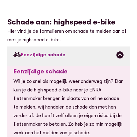
Het is belangrijk dat je het volgende meeneemt
Het proces-verbaal van de aangifte bij de
Het is belangrijk dat je het volgende meeneemt
Ik wil de schade zelf melden
naar je rijwielhandelaar:
politie
naar je rijwielhandelaar:
Ik wil de schade zelf melden
Schade aan: highspeed e-bike
Het proces-verbaal van de aangifte bij de
Het proces-verbaal van de aangifte bij de
Hier vind je de formulieren om schade te melden aan of
politie
politie met daarin het framenummer van de
met je highspeed e-bike.
Ik wil de diefstal zelf melden
fiets
Alle sleutels van de fiets en het eventuele
Eenzijdige schade
tweede slot
Aankoopfactuur van de fiets
Eenzijdige schade
Ik wil de diefstal zelf melden
Wil je zo snel als mogelijk weer onderweg zijn? Dan
kun je de high speed e-bike naar je ENRA
fietsenmaker brengen in plaats van online schade
te melden, wij handelen de schade dan met hen
verder af. Je hoeft zelf alleen je eigen risico bij de
fietsenmaker te betalen. Zo heb je zo min mogelijk
werk aan het melden van je schade.