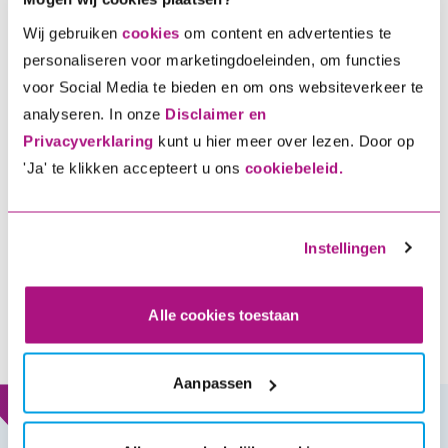
Wij gebruiken
cookies
om content en advertenties te
personaliseren voor marketingdoeleinden, om functies
voor Social Media te bieden en om ons websiteverkeer te
Persoonlijk geholpen bij jou om
analyseren. In onze
Disclaimer en
de hoek
Privacyverklaring
kunt u hier meer over lezen. Door op
ENRA werkt samen met een netwerk van
'Ja' te klikken accepteert u ons
cookiebeleid.
rijwielhandelaren. Samen met jouw rijwielhandelaar
staan we voor je klaar. Dat doen we met onze
Instellingen
persoonlijke service bij wijzigingen, schade of bij
diefstal. En daar maken we het verschil: voor je het weet
ben je weer zorgeloos op weg
Alle cookies toestaan
Aanpassen