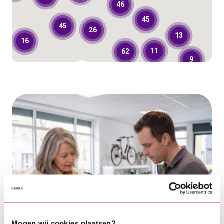
46
45
45
26
13
16
11
62
9
40
29
Mogen wij cookies plaatsen?